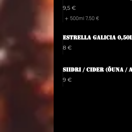
9,5 €
500ml
7,50 €
Estrella Galicia 0,50
8 €
Siidri / Cider (Õuna / 
9 €