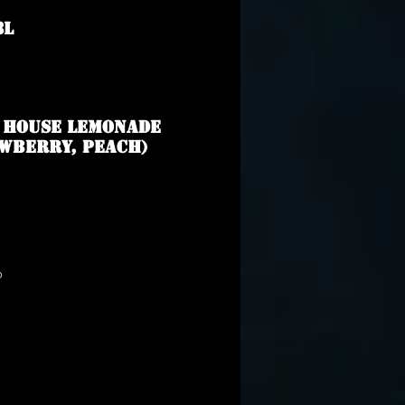
3L
/ House lemonade
awberry, Peach)
o