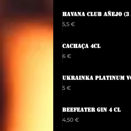
Havana Club Añejo (3 
5,5 €
Cachaça 4cl
6 €
Ukrainka Platinum V
5 €
Beefeater Gin 4 cl
4,50 €