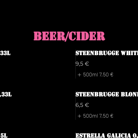
BEER/CIDER
33L
Steenbrugge White
9,5 €
500ml
7,50 €
,33L
Steenbrugge Blond
6,5 €
500ml
7,50 €
5L
Estrella Galicia 0