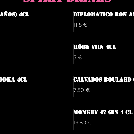
años) 4cl
Diplomatico Ron A
11,5 €
Hõbe viin 4cl
5 €
odka 4cl
Calvados Boulard 
7,50 €
Monkey 47 Gin 4 cl
13,50 €