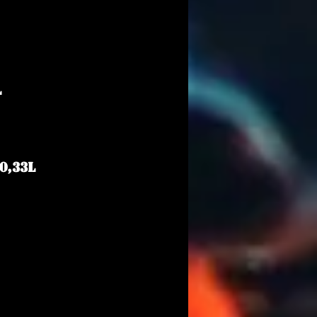
L
0,33L